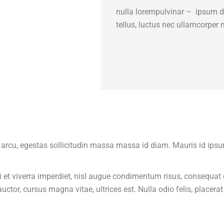
nulla lorempulvinar – ipsum dol
tellus, luctus nec ullamcorper 
us arcu, egestas sollicitudin massa massa id diam. Mauris id ipsu
 viverra imperdiet, nisl augue condimentum risus, consequat g
auctor, cursus magna vitae, ultrices est. Nulla odio felis, placer