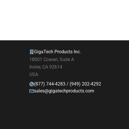
GigaTech Products Inc.
18001 Cowan, Suite A
Irvine, CA 92614
USA
(877) 744-4283 / (949) 202-4292
sales@gigatechproducts.com