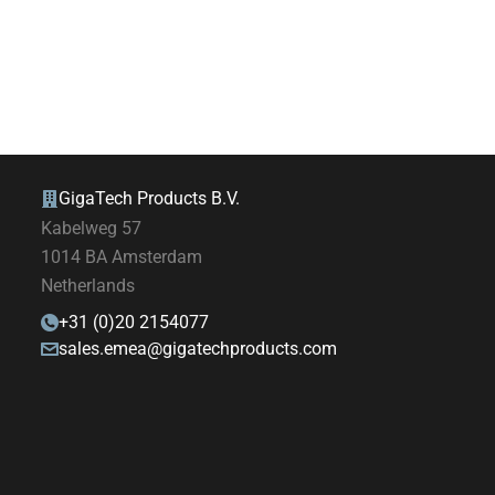
GigaTech Products B.V.
Kabelweg 57
1014 BA Amsterdam
Netherlands
+31 (0)20 2154077
sales.emea@gigatechproducts.com